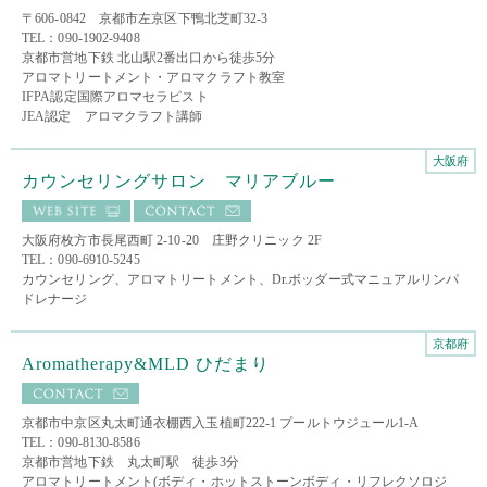
〒606-0842 京都市左京区下鴨北芝町32-3
TEL：090-1902-9408
京都市営地下鉄 北山駅2番出口から徒歩5分
アロマトリートメント・アロマクラフト教室
IFPA認定国際アロマセラピスト
JEA認定 アロマクラフト講師
大阪府
カウンセリングサロン マリアブルー
大阪府枚方市長尾西町 2-10-20 庄野クリニック 2F
TEL：090-6910-5245
カウンセリング、アロマトリートメント、Dr.ボッダー式マニュアルリンパ
ドレナージ
京都府
Aromatherapy&MLD ひだまり
京都市中京区丸太町通衣棚西入玉植町222-1 プールトウジュール1-A
TEL：090-8130-8586
京都市営地下鉄 丸太町駅 徒歩3分
アロマトリートメント(ボディ・ホットストーンボディ・リフレクソロジ