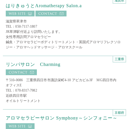
滋賀県
はりきゅうとAromatherapy Salon.a
滋賀県草津市
TEL：050-7117-1807
JR草津駅付近より訪問いたします。
女性専用訪問アロマセラピー
鍼灸・アロマセラピーボディトリートメント・英国式アロマリフレクソロ
ジー・アロマヘッドマッサージ・アロマスクール
三重県
リンパサロン Charming
〒510-0086 三重県四日市市諏訪栄町4-10 アピカビル3F MG四日市内
オフィスE
TEL：070-8317-7982
近鉄四日市駅
オイルトリートメント
京都府
アロマセラピーサロン Symphony～シンフォニー～