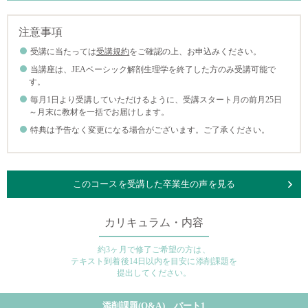
注意事項
受講に当たっては
受講規約
をご確認の上、お申込みください。
当講座は、JEAベーシック解剖生理学を終了した方のみ受講可能で
す。
毎月1日より受講していただけるように、受講スタート月の前月25日
～月末に教材を一括でお届けします。
特典は予告なく変更になる場合がございます。ご了承ください。
このコースを受講した卒業生の声を見る
カリキュラム・内容
約3ヶ月で修了ご希望の方は、
テキスト到着後14日以内を目安に添削課題を
提出してください。
添削課題(Q&A) パート1