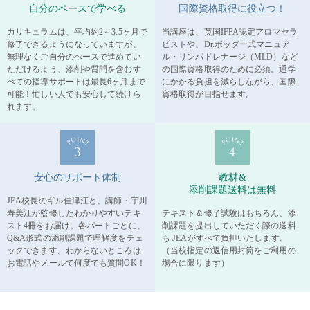
自分のペースで学べる
国際資格取得に役立つ！
カリキュラムは、平均約2～3.5ヶ月で
当講座は、英国IFPA認定アロマセラ
修了できるようになっていますが、
ピストや、Dr.ボッダー式マニュア
無理なくご自分のぺースで進めてい
ル・リンパドレナージ（MLD）など
ただけるよう、添削や質問を含むす
の国際資格取得のために必須。通学
べての指導サポートは最長6ヶ月まで
にかかる負担を減らしながら、国際
可能！忙しい人でも安心して続けら
資格取得が目指せます。
れます。
安心のサポート体制
教材&
添削課題送料は無料
JEA校長のギル佳津江と、講師・宇川
寿美江が監修したわかりやすいテキ
テキスト＆修了試験はもちろん、添
スト4冊をお届け。各パートごとに、
削課題を提出していただく際の送料
Q&A形式の添削課題で理解度をチェ
も JEAがすべて負担いたします。
ックできます。わからないところは
（当校指定の返信用封筒をご利用の
お電話やメールで何度でも質問OK！
場合に限ります）