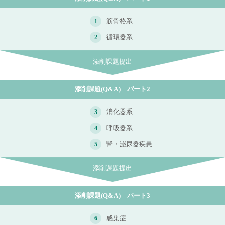
筋骨格系
1
循環器系
2
添削課題(Q&A) パート2
消化器系
3
呼吸器系
4
腎・泌尿器疾患
5
添削課題(Q&A) パート3
感染症
6