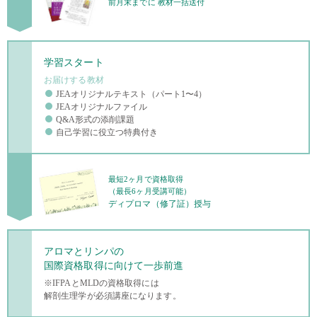
前月末までに
教材一括送付
学習スタート
お届けする教材
JEAオリジナルテキスト
（パート1〜4）
JEAオリジナルファイル
Q&A形式の添削課題
自己学習に役立つ特典付き
最短2ヶ月で資格取得
（最長6ヶ月受講可能）
ディプロマ（修了証）授与
アロマとリンパの
国際資格取得に
向けて一歩前進
※IFPAとMLDの資格取得には
解剖生理学が
必須講座になります。