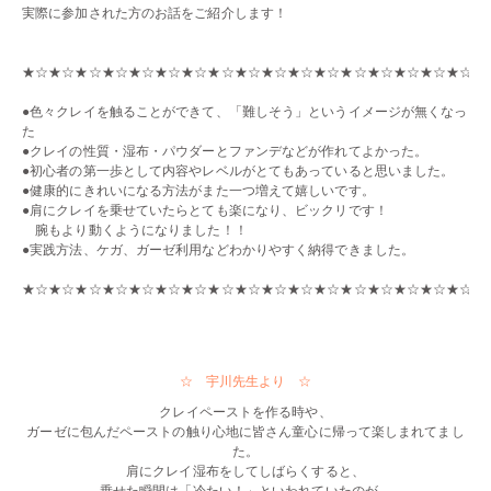
実際に参加された方のお話をご紹介します！
・・
・・
★☆★☆★☆★☆★☆★☆★☆★☆★☆★☆★☆★☆★☆★☆★☆★☆★☆★
・・
●色々クレイを触ることができて、「難しそう」というイメージが無くなっ
た
●クレイの性質・湿布・パウダーとファンデなどが作れてよかった。
●初心者の第一歩として内容やレベルがとてもあっていると思いました。
●健康的にきれいになる方法がまた一つ増えて嬉しいです。
●肩にクレイを乗せていたらとても楽になり、ビックリです！
腕もより動くようになりました！！
●実践方法、ケガ、ガーゼ利用などわかりやすく納得できました。
・・
★☆★☆★☆★☆★☆★☆★☆★☆★☆★☆★☆★☆★☆★☆★☆★☆★☆★
・・
・・
☆ 宇川先生より ☆
クレイペーストを作る時や、
ガーゼに包んだペーストの触り心地に皆さん童心に帰って楽しまれてまし
た。
肩にクレイ湿布をしてしばらくすると、
乗せた瞬間は「冷たい！」といわれていたのが、