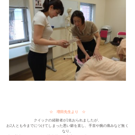
・・
・・
・・
☆ 増田先生より ☆
クイックの経験者が2名おられましたが、
お2人とも今までにつけてしまった悪い癖を直し、手首や腕の痛みなど無く
なり、