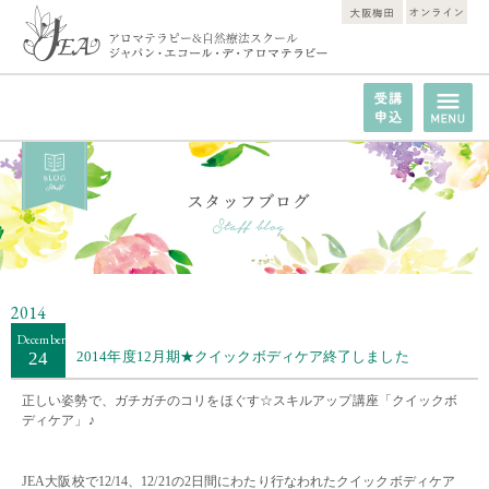
2014
December
24
2014年度12月期★クイックボディケア終了しました
正しい姿勢で、ガチガチのコリをほぐす☆
スキルアップ講座
「クイックボ
ディケア」♪
・・
JEA大阪校で12/14、12/21の2日間にわたり行なわれたクイックボディケア