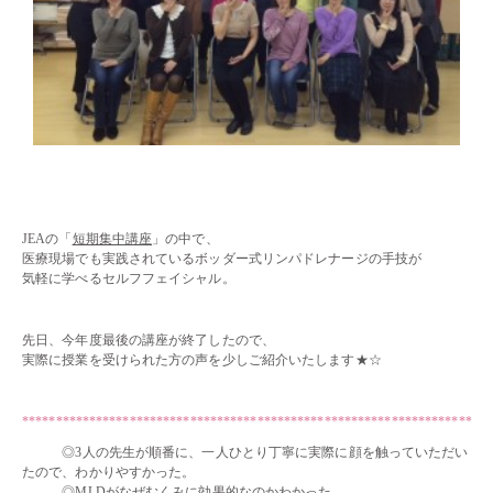
・・
・・
JEAの「
短期集中講座
」の中で、
医療現場でも実践されているボッダー式リンパドレナージの手技が
気軽に学べるセルフフェイシャル。
・・
先日、今年度最後の講座が終了したので、
実際に授業を受けられた方の声を少しご紹介いたします★☆
・・
**********************************************************************
◎3人の先生が順番に、一人ひとり丁寧に実際に顔を触っていただい
たので、わかりやすかった。
◎MLDがなぜむくみに効果的なのかわかった。