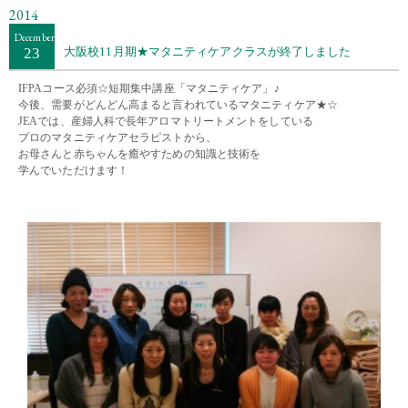
2014
December
23
大阪校11月期★マタニティケアクラスが終了しました
IFPAコース必須☆
短期集中講座
「マタニティケア」♪
今後、需要がどんどん高まると言われているマタニティケア★☆
JEAでは、産婦人科で長年アロマトリートメントをしている
プロのマタニティケアセラピストから、
お母さんと赤ちゃんを癒やすための知識と技術を
学んでいただけます！
・・