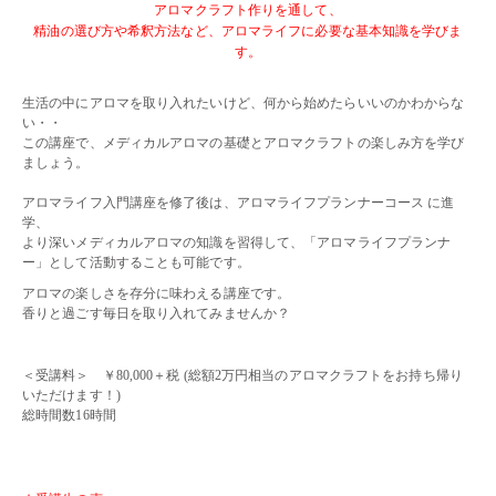
アロマクラフト作りを通して、
精油の選び方や希釈方法など、アロマライフに必要な基本知識を学びま
す。
・・
生活の中にアロマを取り入れたいけど、何から始めたらいいのかわからな
い・・
この講座で、メディカルアロマの基礎とアロマクラフトの楽しみ方を学び
ましょう。
・・
アロマライフ入門講座を修了後は、アロマライフプランナーコース に進
学、
より深いメディカルアロマの知識を習得して、「
アロマライフプランナ
ー
」として活動することも可能です。
アロマの楽しさを存分に味わえる講座です。
香りと過ごす毎日を取り入れてみませんか？
・・
＜受講料＞ ￥80,000＋税 (総額2万円相当のアロマクラフトをお持ち帰り
いただけます！)
総時間数16時間
・・
・・