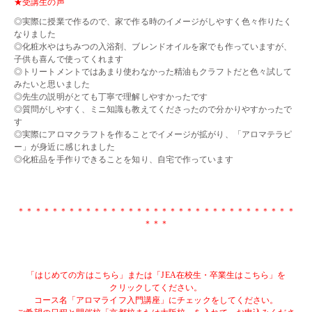
★受講生の声
◎実際に授業で作るので、家で作る時のイメージがしやすく色々作りたく
なりました
◎化粧水やはちみつの入浴剤、ブレンドオイルを家でも作っていますが、
子供も喜んで使ってくれます
◎トリートメントではあまり使わなかった精油もクラフトだと色々試して
みたいと思いました
◎先生の説明がとても丁寧で理解しやすかったです
◎質問がしやすく、ミニ知識も教えてくださったので分かりやすかったで
す
◎実際にアロマクラフトを作ることでイメージが拡がり、「アロマテラピ
ー」が身近に感じれました
◎化粧品を手作りできることを知り、自宅で作っています
・・
・・
＊＊＊＊＊＊＊＊＊＊＊＊＊＊＊＊＊＊＊＊＊＊＊＊＊＊＊＊＊＊＊＊＊
＊＊＊
・・
・・
「はじめての方はこちら」または「JEA在校生・卒業生はこちら」を
クリックしてください。
コース名「アロマライフ入門講座」にチェックをしてください。