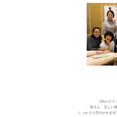
・・
・・
2Days
皆さん、正しい
しっかりと圧のかかるボ