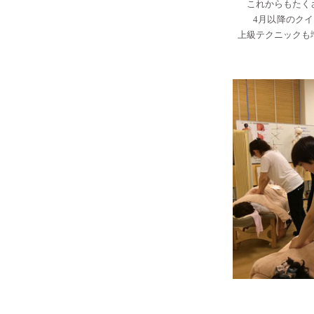
これからもたく
4月以降のク
上級テクニックも
・・
・・