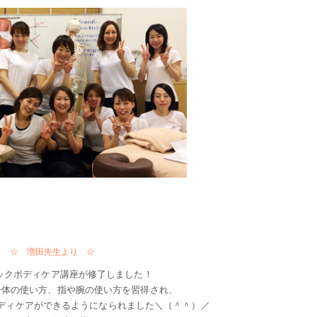
☆ 増田先生より ☆
クイックボディケア講座が修了しました！
身体の使い方、指や腕の使い方を習得され、
ディケアができるようになられました＼（＾＾）／