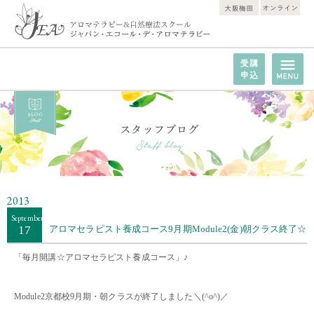
2013
September
17
アロマセラピスト養成コース9月期Module2(金)朝クラス終了☆
「毎月開講☆
アロマセラピスト養成コース
」♪
・・
Module2京都校9月期・朝クラスが終了しました＼(^o^)／