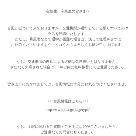
・・
在校生、卒業生の皆さまへ
・・
台風が近づいて来ておりますが、交通機関が運行している限りすべてのク
ラスを開講いたします。
ただし、暴風雨などで通学が困難な場合は、決して無理をせずに
お休みくださいますよう、くれぐれもよろしくお願い申し上げます。
・・
なお、交通事情の遅延による遅刻は欠席扱いとはなりません。
やむなく欠席された場合は、1年以内に無料振替にてご受講ください。
・・
皆さま方におかれましては、台風情報に十分にお気をつけくださいませ。
・・
↓↓↓台風情報はこちら↓↓↓
http://www.jma.go.jp/jp/typh/
・・
なお、上記に関わるご質問・ご不明点などがございましたら、
ご遠慮なくお問合わせください。