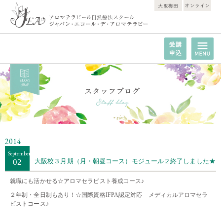
2014
September
02
大阪校３月期（月・朝昼コース）モジュール２終了しました★
就職にも活かせる☆
アロマセラピスト養成コース
♪
２年制・全日制もあり！☆
国際資格IFPA認定対応 メディカルアロマセラ
ピストコース
♪
・・