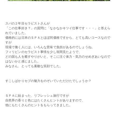
・・
・・
スパの２年目セラピストさんが
「この仕事好き？」の質問に「なかなかキツイ仕事です・・・」と答えら
れていました。
価格的には日本のＳＰＡとほぼ同価格ですから、とても高いコースなので
すが
現場で働く人には、いろんな意味で負担があるのでしょうね。
フィリピンのセラピスト事情を少し垣間見たようで、
どの国も人を癒すやりがいと、そこに注ぐ体力・気力のせめぎあいなので
はないかと感じました。
みなさん、とっても素敵な笑顔でした。
・・
すこしばかりセブの魅力をのぞいていただけたでしょうか？
・・
ＳＰＡに始まった、リフレッシュ旅行ですが
自然界の香りと色にはたくさんヒントがありますので、
他にもたくさんのヒントをもらってきました。
・・