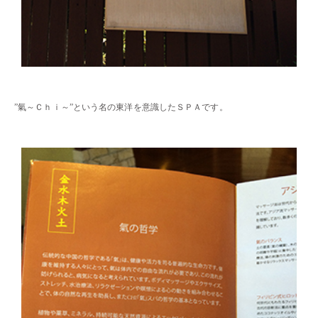
・・
”氣～Ｃｈｉ～”という名の東洋を意識したＳＰＡです。
・・