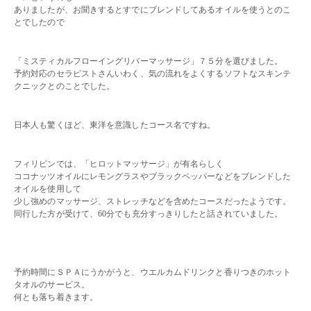
ありましたが、お聞きするとすでにブレンドしてあるオイルを使うとのこ
とでしたので
・・
「ミスティカルフローイングリバーマッサージ」７５分を選びました。
予約対応のセラピストさんいわく、気の流れをよくするソフトなスキンテ
クニックとのことでした。
・・
日本人も驚くほど、東洋を意識したコース名ですね。
・・
フィリピンでは、「ヒロットマッサージ」が有名らしく
ココナッツオイルにレモングラスやブラックペッパーなどをブレンドした
オイルを使用して
少し強めのマッサージ、ストレッチなどを含めたコースだったようです。
同行した方が受けて、60分でも充分すっきりしたと話されていました。
・・
・・
予約時間にＳＰＡにうかがうと、ウエルカムドリンクと香りつきのホット
タオルのサービス。
何とも落ち着きます。