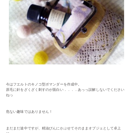
・・
今はフエルトのキノコ型ポマンダーを作成中。
原毛に針をざくざく刺すのが面白い．．．．あっっ誤解しないでください
ねっ
・・
危ない趣味ではありません！
・・
まだまだ途中ですが、精油びんにかぶせてそのままオブジェとして卓上