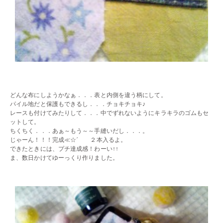
・・
どんな布にしようかなぁ．．．表と内側を違う柄にして。
パイル地だと保護もできるし．．．チョキチョキ♪
レースも付けてみたりして．．．中でずれないようにキラキラのゴムもセ
ットして。
ちくちく．．．あぁ～もう～～手縫いだし．．．。
じゃーん！！！完成≪☆´ ２本入るよ。
できたときには、プチ達成感！わーい↑↑
ま、数日かけてゆーっくり作りました。
・・