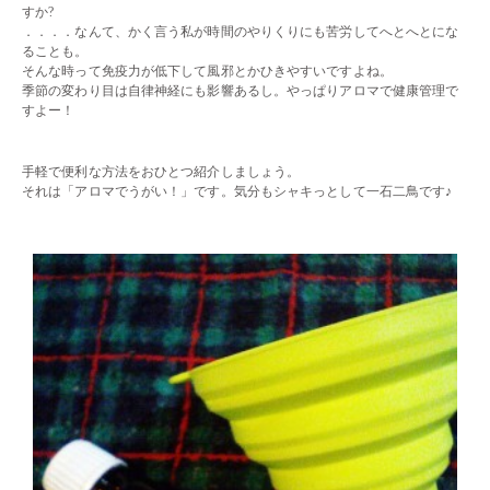
すか?
．．．．なんて、かく言う私が時間のやりくりにも苦労してへとへとにな
ることも。
そんな時って免疫力が低下して風邪とかひきやすいですよね。
季節の変わり目は自律神経にも影響あるし。やっぱりアロマで健康管理で
すよー！
・・
手軽で便利な方法をおひとつ紹介しましょう。
それは「アロマでうがい！」です。気分もシャキっとして一石二鳥です♪
・・