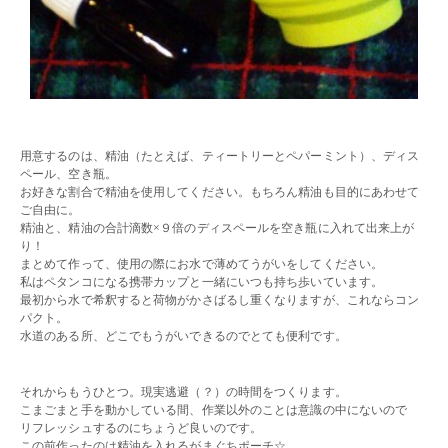
・・
用意するのは、精油（たとえば、ティートリーとペパーミント）、ディス
ペール、空き瓶。
お好きな割合で精油を使用してください。もちろん精油も目的にあわせて
ご自由に。
精油と、精油の合計滴数×９倍のディスペールを空き瓶に入れて出来上が
り！
まとめて作って、使用の際にお水で薄めてうがいをしてください。
私はペタンコになる携帯カップと一緒にいつも持ち歩いています。
最初から水で希釈すると荷物がかさばるし重くなりますが、これならコン
パクト。
水道のある所、どこでもうがいできるのでとても便利です。
・・
それからもうひとつ。現実逃避（？）の時間をつくります。
こまごまと手を動かしている間、作業以外のことは意識の中にないので
リフレッシュするのにちょうど良いのです。
この前作ったのは精油を入れるがまぐちポーチ☆