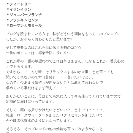
＊ティートリー
＊イランイラン
＊ジュニパーブランチ
＊フランキンセンス
＊ローマンカモミール
ブログを読まれている方は、私がどういう期待をもってこのブレンドに
したか、おそらくおわかりだと思います♪
そして重要なのはこれを母に伝える時のコツ☆
一番のポイントは「感染予防に役に立つ」！
これが母の一番の希望なのでこれは外せません。しかもこれが一番安心の
元でもあります。
ですから、「こんな時こそリラックスするのが大事」とか言っても
聞いてくれないのです（苦笑）・・・言いたいけど。。
なので、今あまり気持ちが向かないことは敢えて言わないで
求めている事だけをまず伝えて・・・
ありがたいことに、母はとても気に入って今も使ってくれていますので
定期的に届けに行っています。
そして「顔にも振りかけたいけどいい？」とまで（＊＾＾＊）
急遽、ローズウォーターを加えたりグリセリンを加えたりで
今やほぼ化粧水のようにもなっています。
そろそろ、そのブレンドの他の効能も言ってみようかな～と