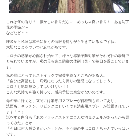
これは何の香り？ 懐かしい香りだな～ めっちゃ良い香り！ あぁ沈丁
花の季節だ～
などなど＾＾
呼吸から私達は本当に多くの情報を得ながら生きているんですね。
大切なことをついつい忘れがちです。
コロナの感染が心配され始めて、様々な感染予防対策がそれぞれの場所で
とられていますが、私の母も完全防御の体制（笑）で毎日を過ごしていま
す。
私の母はとってもストイックで完璧主義なところがある人。
「自分は高齢だし、病気になったら周りの迷惑になってしまう、
コロナも絶対感染してはいけない！！」
こんな気持ちを強く持って、感染予防に余念がないのです。
母の家に行くと、玄関には消毒用スプレーが何種類も置いてあり、
洗面所、キッチン、リビングにもいくつも消毒用スプレーが設置されてい
ます＾＾；
話をする内容も「あのドラッグストアにこんな消毒ジェルがあったから買
ってみた」とか
「今日は何人感染者がいた」とか、もう頭の中はコロナちゃんでいっぱい
です。