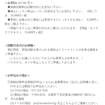
＜お支払いについて＞
◆免除試験料は試験当日にお支払い下さい。
◆個人レッスン料はレッスン日前日までにお支払い下さい。 1回につ
き 10,000円＋税
◆実技に合格された場合には実技テキスト（ＤＶＤを含む） 8,500円＋
税をご購入下さい。
◇理論テキストはご希望の方のみご購入いただけます。【理論・モノグ
ラフテキスト 33,000円＋税】
・・
＜試験日当日のお持物＞
筆記用具、実技試験を受けられる場合はトリートメントの出来る服装を
ご準備下さい。
（こちらにお越しいただいてからのお着替えも出来ます。）
バスタオル、オイル等はこちらでご準備しております。
・・
＜お申込みの流れ＞
①免除試験申込用紙(
PDFはこちら
)に必要事項をご記入し証明書と共に、
FAXまたは郵送でお申込みください。
(1) FAXの場合：075-354-7626
(2) 郵送の場合：〒600-8216 京都市下京区東塩小路町607 辰巳ビル
5F JEA京都校
(3)メールの場合：jea@aromaschool.jp 又は
こちら
よりご連絡ください。