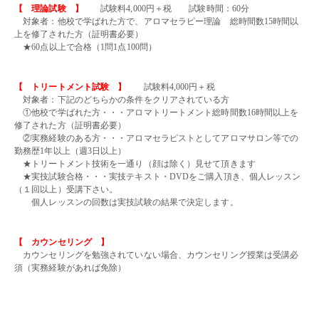
【 理論試験 】
試験料4,000円＋税 試験時間：60分
対象者：他校で学ばれた方で、アロマセラピー理論 総時間数15時間以
上を修了された方（証明書必要）
★60点以上で合格（1問1点100問）
・・
【 トリートメント試験 】
試験料4,000円＋税
対象者：下記のどちらかの条件をクリアされている方
①他校で学ばれた方・・・アロマトリートメント総時間数16時間以上を
修了された方（証明書必要）
②実務経験のある方・・・アロマセラピストとしてアロマサロン等での
勤務歴1年以上（週3日以上）
★トリートメント技術を一通り（顔は除く）見せて頂きます
★実技試験合格・・・実技テキスト・DVDをご購入頂き、個人レッスン
（１回以上）受講下さい。
個人レッスンの回数は実技試験の結果で決定します。
・・
【 カウンセリング 】
カウンセリングを勉強されていない場合、カウンセリング授業は受講必
須（実務経験があれば免除）
・・
・・