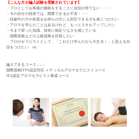
【こんな方が編入試験を受験されています】
・プロとしてお客様の施術をすることに自信が持てない・・・
・今の自分の技術では、開業できるか不安・・・
・妊娠中の方や疾患をお持ちの方にも対応できる力を身につけたい
・アロマを学んだことはあるけれど、もっとスキルアップしたい
・今まで習った知識、技術に物足りなさを感じている
・国際資格などの上級資格を目指したい
・プロのセラピストとして、「これだけ学んだから大丈夫！」と思える自
信をつけたい etc
・・
編入できるコース ↓ ↓ ↓
国際資格IFPA認定対応 メディカルアロマセラピストコース
JEA認定アロマセラピスト養成コース
・・