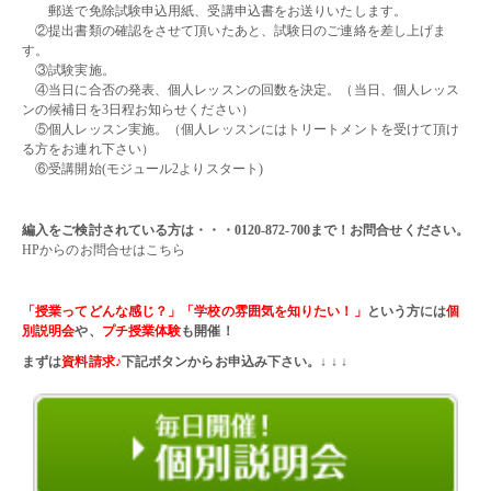
郵送で免除試験申込用紙、受講申込書をお送りいたします。
②提出書類の確認をさせて頂いたあと、試験日のご連絡を差し上げま
す。
③試験実施。
④当日に合否の発表、個人レッスンの回数を決定。（当日、個人レッス
ンの候補日を3日程お知らせください）
⑤個人レッスン実施。（個人レッスンにはトリートメントを受けて頂け
る方をお連れ下さい）
⑥受講開始(モジュール2よりスタート)
・・
編入をご検討されている方は・・・0120-872-700まで！お問合せください。
HPからのお問合せはこちら
・・
「授業ってどんな感じ？」「学校の雰囲気を知りたい！」
という方には
個
別説明会
や、
プチ授業体験
も開催！
まずは
資料請求♪
下記ボタンからお申込み下さい。↓ ↓ ↓