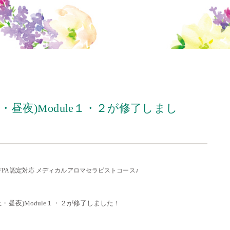
・昼夜)Module１・２が修了しまし
FPA認定対応 メディカルアロマセラピストコース♪
土・昼夜)Module１・２が修了しました！