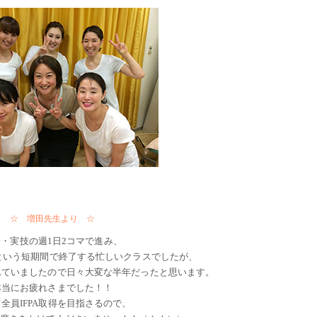
☆ 増田先生より ☆
・実技の週1日2コマで進み、
半年という短期間で終了する忙しいクラスでしたが、
れていましたので日々大変な半年だったと思います。
本当にお疲れさまでした！！
全員IFPA取得を目指さるので、