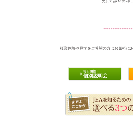
更に知識や技術に
・・
・・
****************
・・
授業体験や見学をご希望の方はお気軽に
・・
・・