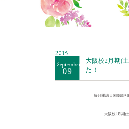
2015
大阪校2月期(土
September
09
た！
毎月開講☆
国際資格I
・・
大阪校2月期(
・・