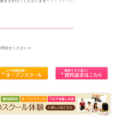
磨きをかけてくださいませ～！！（＾＾）/
*****************************************
お問合せください♬