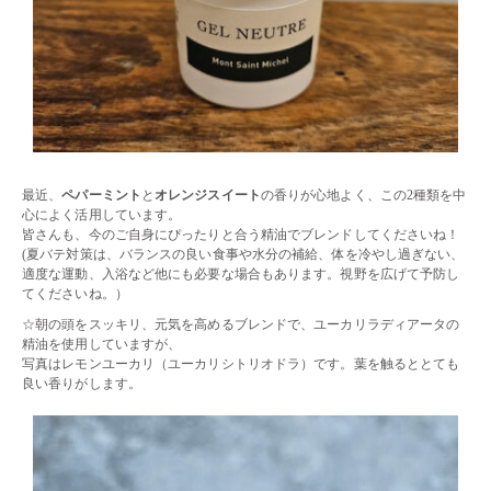
最近、
ペパーミント
と
オレンジスイート
の香りが心地よく、この2種類を中
心によく活用しています。
皆さんも、今のご自身にぴったりと合う精油でブレンドしてくださいね！
(夏バテ対策は、バランスの良い食事や水分の補給、体を冷やし過ぎない、
適度な運動、入浴など他にも必要な場合もあります。視野を広げて予防し
てくださいね。）
☆朝の頭をスッキリ、元気を高めるブレンドで、ユーカリラディアータの
精油を使用していますが、
写真はレモンユーカリ（ユーカリシトリオドラ）です。葉を触るととても
良い香りがします。