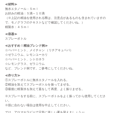
≪材料≫
無水エタノール：５ｍｌ
お好みの精油：５滴～１０滴
（※上記の精油を使用される際は、注意点があるものも含まれていますの
で、モノグラフのテキストなどで確認してくださいね。）
精製水：４５ｍｌ
≪容器≫
スプレーボトル
≪おすすめ！精油ブレンド例≫
☆ペパーミント、メイチャン （リチアキュベバ）
☆ゼラニウム、レモンユーカリ
☆ペパーミント、シトロネラ
☆レモングラス、ゼラニウム
など、ブレンド例です。ご参考にしてくださいね。
≪作り方≫
①スプレーボトルに無水エタノールを入れる。
②精油を加えてスプレーボトルを振ってまぜる。
③最後に精製水を加えて蓋をして再度、よく振りまぜる。
※スプレーをする前に、スプレーボトルをよく振ってから使用してくださ
い。
※肌に合わない場合は使用を中止してください。
では、アロマセラピーで元気に楽しい夏を迎えましょう♪♪