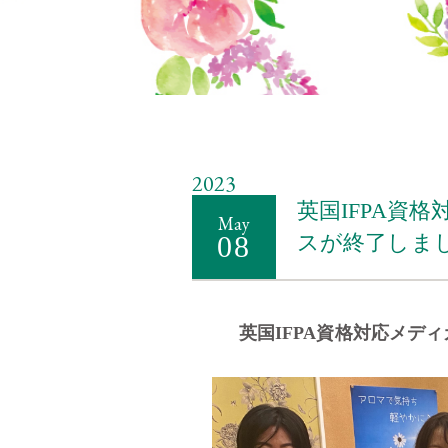
2023
英国IFPA資
May
08
スが終了しま
英国IFPA資格対応メデ