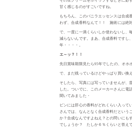
その生クリームをホイップするときに必
甘く感じるのがすごいですね。
もちろん、このバニラエッセンスは合成
わず、合成香料なんて！！ 施術には絶対
で、一度に一滴くらいしか使わないし、
減らないんです。まあ、合成香料ですし、
年・・・・。
エ～ッ？！！
先日賞味期限見たら95年でしたの、オホ
で、まだ残っているけどやっぱり買い換
そしたら、写真には写っていませんが、
した。ついでに、このメーカーさんに電話
聞いてみました・
ビンには肝心の香料がどれくらい入って
さんでは、なんとなく合成香料だというこ
か？合成なんですよねえ？との問いにもす
でしょうか？ たしか６％くらいと答え