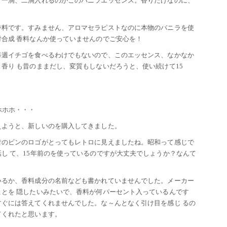
ず一滴、二滴入れるのがこのバニラエッセンス。香りだけなのに、
香料です。すみません、アロマセラピストなのに本物のバニラを使
合成 香料なんか使っていませんのでご安心を！
毎週イチゴを食べるわけでもないので、このエッセンス、なかなか
香り も昔のままだし、変質もしないだろうと、使い続けて15
ホホホ・・・
えようと、新しいのを購入してきました。
昔のビンのロゴがとってもレトロに見えましたね。昭和って感じで
し て、15年前のを使っているのですが大丈夫でしょうか？なんて
いるか、香料成分の名前なども書かれていませんでした。メーカー
とを 隠したいみたいで、香料が何パーセント入っているんです
ぐには答えてくれませんでした。な～んとなく引け目を感じ るの
てくれたと思います。