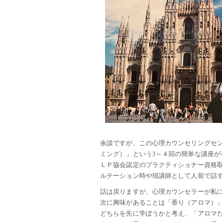
余談ですが、この心理カウンセリングセ
ミング）」という3～４回の簡単な講座
ＬＰ協会認定のプラクティショナー資格
ルテーション時や現講師として人前で話
話は戻りますが、心理カウンセラーが私
次に興味があることは「香り（アロマ）
どちらを先に学ぼうかと考え、「アロマ