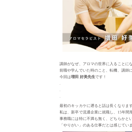
講師がなぜ、アロマの世界に入ることに
前職や学んでいた時のこと、転機、講師
今回は
増田 好美先生
です！
.
.
.
最初のキッカケに遡ると話は長くなりま
私は、新卒で流通企業に就職し、15年間
事務職には特に不満も無く、どちらかと
「やりがい」のある仕事だとは感じてい