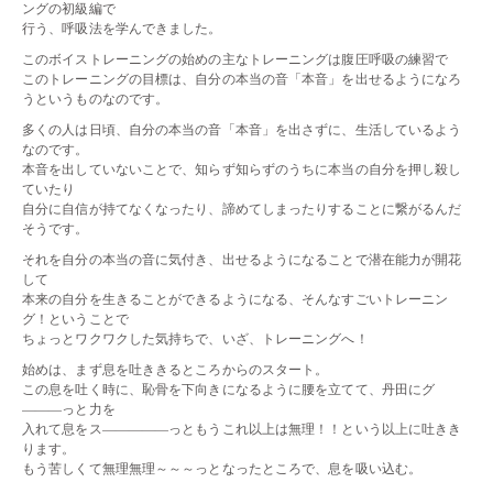
ングの初級編で
行う、呼吸法を学んできました。
このボイストレーニングの始めの主なトレーニングは腹圧呼吸の練習で
このトレーニングの目標は、自分の本当の音「本音」を出せるようになろ
うというものなのです。
多くの人は日頃、自分の本当の音「本音」を出さずに、生活しているよう
なのです。
本音を出していないことで、知らず知らずのうちに本当の自分を押し殺し
ていたり
自分に自信が持てなくなったり、諦めてしまったりすることに繋がるんだ
そうです。
それを自分の本当の音に気付き、出せるようになることで潜在能力が開花
して
本来の自分を生きることができるようになる、そんなすごいトレーニン
グ！ということで
ちょっとワクワクした気持ちで、いざ、トレーニングへ！
始めは、まず息を吐ききるところからのスタート。
この息を吐く時に、恥骨を下向きになるように腰を立てて、丹田にグ
―――っと力を
入れて息をス―――――っともうこれ以上は無理！！という以上に吐きき
ります。
もう苦しくて無理無理～～～っとなったところで、息を吸い込む。