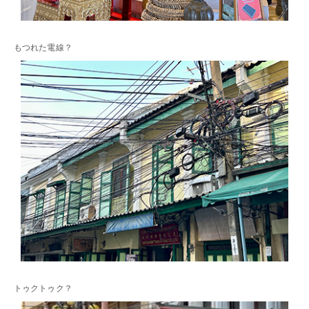
もつれた電線？
トゥクトゥク？