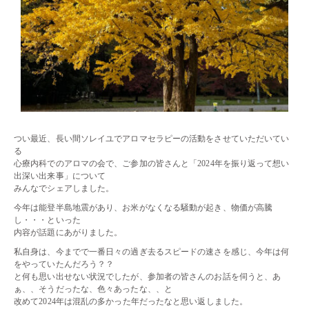
つい最近、長い間ソレイユでアロマセラピーの活動をさせていただいてい
る
心療内科でのアロマの会で、ご参加の皆さんと「2024年を振り返って想い
出深い出来事」について
みんなでシェアしました。
今年は能登半島地震があり、お米がなくなる騒動が起き、物価が高騰
し・・・といった
内容が話題にあがりました。
私自身は、今までで一番日々の過ぎ去るスピードの速さを感じ、今年は何
をやっていたんだろう？？
と何も思い出せない状況でしたが、参加者の皆さんのお話を伺うと、あ
ぁ、、そうだったな、色々あったな、、と
改めて2024年は混乱の多かった年だったなと思い返しました。