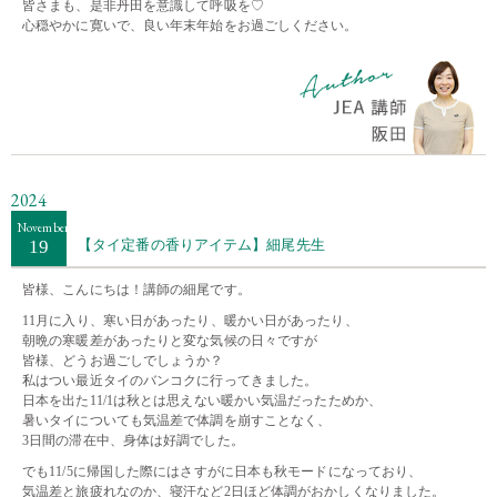
皆さまも、是非丹田を意識して呼吸を♡
心穏やかに寛いで、良い年末年始をお過ごしください。
2024
November
19
【タイ定番の香りアイテム】細尾先生
皆様、こんにちは！講師の細尾です。
11月に入り、寒い日があったり、暖かい日があったり、
朝晩の寒暖差があったりと変な気候の日々ですが
皆様、どうお過ごしでしょうか？
私はつい最近タイのバンコクに行ってきました。
日本を出た11/1は秋とは思えない暖かい気温だったためか、
暑いタイについても気温差で体調を崩すことなく、
3日間の滞在中、身体は好調でした。
でも11/5に帰国した際にはさすがに日本も秋モードになっており、
気温差と旅疲れなのか、寝汗など2日ほど体調がおかしくなりました。