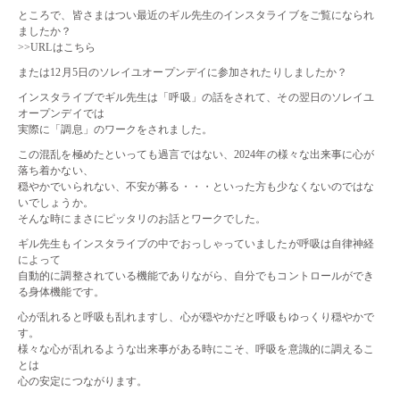
ところで、皆さまはつい最近のギル先生のインスタライブをご覧になられ
ましたか？
>>URLはこちら
または12月5日のソレイユオープンデイに参加されたりしましたか？
インスタライブでギル先生は「呼吸」の話をされて、その翌日のソレイユ
オープンデイでは
実際に「調息」のワークをされました。
この混乱を極めたといっても過言ではない、2024年の様々な出来事に心が
落ち着かない、
穏やかでいられない、不安が募る・・・といった方も少なくないのではな
いでしょうか。
そんな時にまさにピッタリのお話とワークでした。
ギル先生もインスタライブの中でおっしゃっていましたが呼吸は自律神経
によって
自動的に調整されている機能でありながら、自分でもコントロールができ
る身体機能です。
心が乱れると呼吸も乱れますし、心が穏やかだと呼吸もゆっくり穏やかで
す。
様々な心が乱れるような出来事がある時にこそ、呼吸を意識的に調えるこ
とは
心の安定につながります。