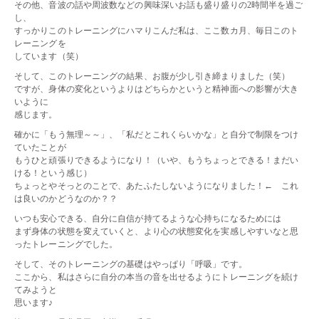
その他、音波の話や周波数などの興味深いお話も盛り盛りの2時間半を過ご
し、
すっかりこのトレーニングにハマりこんだ私は、ここ数カ月、毎日このト
レーニングを
しています（笑）
そして、このトレーニングの結果、お腹が少し引き締まりました（笑）
ですが、身体の変化というよりはどちらかというと精神面への影響が大き
いように
感じます。
確かに「もう無理～～」、「私だとこれくらいかな」と自分で制限をつけ
ていたことが
もうひと頑張りできるようになり！（いや、もうちょっとできる！まだい
ける！という感じ）
ちょっとやそっとのことで、あたふたしないようになりました！← これ
は良いのかどうなのか？？
いつも安心できる、自分に自信が持てるような心持ちになるためには
まず身体の状態を変えていくと、より心の状態変化を実感しやすいなと思
ったトレーニングでした。
そして、そのトレーニングの基礎はやっぱり「呼吸」です。
ここから、私はさらに自分の本当の音を出せるようにトレーニングを続け
てみようと
思います♪