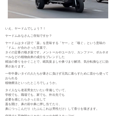
いえ、ヤードムでしょう？！
ヤードムみなさんご存知ですか？
ヤードムはタイ語で「薬」を意味する「ヤー」と「嗅ぐ」という意味の
「ドム」が合わさった言葉で、
タイの定番の嗅ぎ薬です。メントールやユーカリ、カンファー、ボルネオ
ールなどの植物由来の成分をブレンドした
精油の香りをかぐことで、眠気覚ましや鼻づまり解消、気分転換などに効
果があります。
一年中暑いタイの人たちが暑さに負けず元気に暮らすために昔から使って
おられる
植物療法といったところでしょうか。
タイ人なら老若男女だいたい常備していて、
学校でも、職場でも、家でも、外出先でも
必要を感じたらさっと出して
蓋を開け、鼻の前や鼻に押し当てたり、
鼻につっこんだり（たぶんこれは男性だけ）して香りを嗅ぎます。